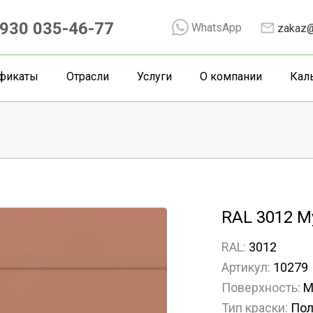
930 035-46-77
WhatsApp
zakaz@
фикаты
Отрасли
Услуги
О компании
Кал
RAL 3012 М
RAL:
3012
Артикул:
10279
Поверхность:
М
Тип краски:
Пол