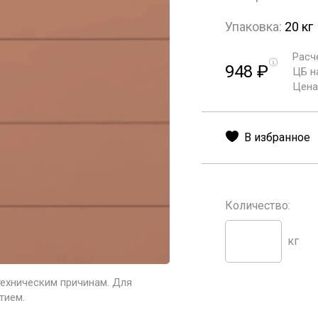
Упаковка:
20 кг
Расч
948
₽
ЦБ н
Цена 
В избранное
Количество:
кг
техническим причинам. Для
тием.