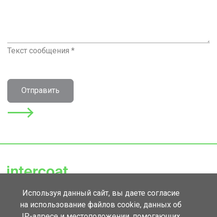
Текст сообщения *
Отправить
Используя данный сайт, вы даете согласие
143420, Московская обл., Красногорск,
на использование файлов cookie, данных об
д. Михалково, корп. 1Б.
IP-адресе и местоположении, помогающих
Тел.
+7 930 035-46-77