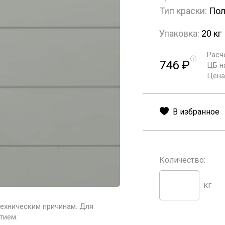
Тип краски:
Пол
Упаковка:
20 кг
Расч
746
₽
ЦБ н
Цена 
В избранное
Количество:
кг
техническим причинам. Для
тием.