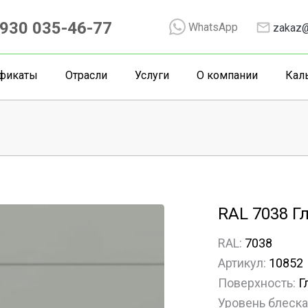
930 035-46-77
WhatsApp
zakaz@
фикаты
Отрасли
Услуги
О компании
Кал
RAL 7038 Г
RAL:
7038
Артикул:
10852
Поверхность:
Г
Уровень блеска