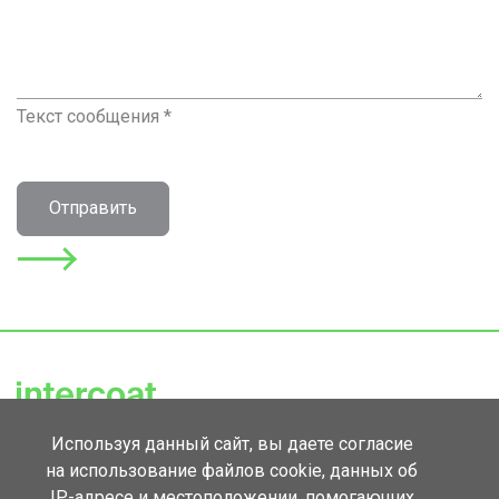
Текст сообщения *
Отправить
Используя данный сайт, вы даете согласие
143420, Московская обл., Красногорск,
на использование файлов cookie, данных об
д. Михалково, корп. 1Б.
IP-адресе и местоположении, помогающих
Тел.
+7 930 035-46-77